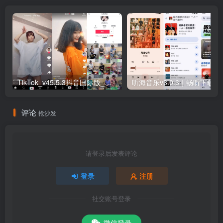
TikTok_v45.5.3抖音国际版_免拔卡解锁全球版
听海音乐v3.0
评论
抢沙发
请登录后发表评论
登录
注册
社交账号登录
微信登录