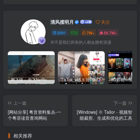
清风揽明月
关注
3091
3
7W+
59.7W+
并不是我们所有的人都会拥有浪漫
网飞猫 – 奈飞Netflix免费看
TikTok_v45.5.3抖音国际版_免拔卡解锁全球版
上一篇
下一篇
[网站分享] 粤音资料集丛-一
[Windows] 💠 Tailor - 视频智
个粤语读音查询网站
能裁剪、生成和优化的工具
相关推荐