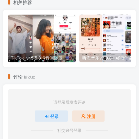
相关推荐
TikTok_v45.5.3抖音国际版_免拔卡解锁全球版
听海音乐v3.0
评论
抢沙发
请登录后发表评论
登录
注册
社交账号登录