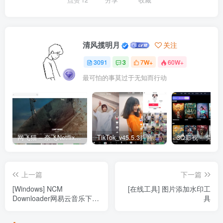
点赞
12
分享
收藏
清风揽明月
关注
3091
3
7W+
60W+
最可怕的事莫过于无知而行动
网飞猫 – 奈飞Netflix免费看
TikTok_v45.5.3抖音国际版_免拔卡解锁全球版
上一篇
下一篇
[Windows] NCM
[在线工具] 图片添加水印工
Downloader网易云音乐下载
具
工具