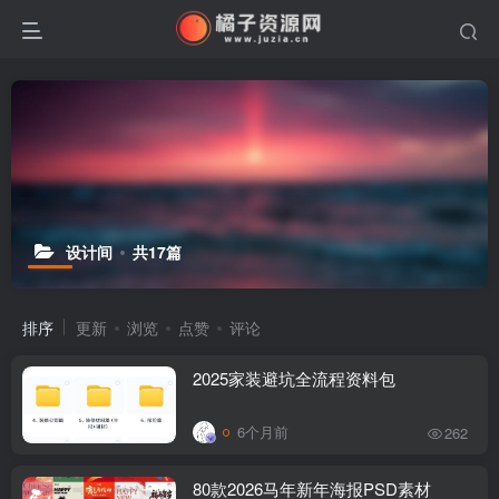
设计间
共17篇
排序
更新
浏览
点赞
评论
2025家装避坑全流程资料包
6个月前
262
80款2026马年新年海报PSD素材