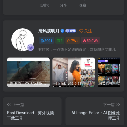
点赞
0
分享
收藏
清风揽明月
关注
3091
3
7W+
59.9W+
有时候，一点微不足道的肯定，对我却意义非凡
网飞猫 – 奈飞Netflix免费看
TikTok_v45.5.3抖音国际版_免拔卡解锁全球版
上一篇
下一篇
Fast Download：海外视频
AI Image Editor：AI 图像处
下载工具
理工具