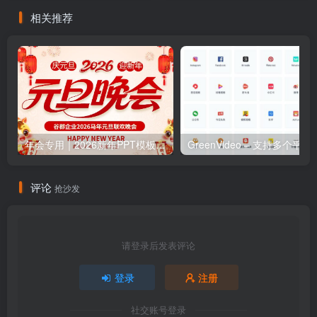
相关推荐
年会专用｜2026新年PPT模板，晚会发言稿
GreenVideo – 支
评论
抢沙发
请登录后发表评论
登录
注册
社交账号登录