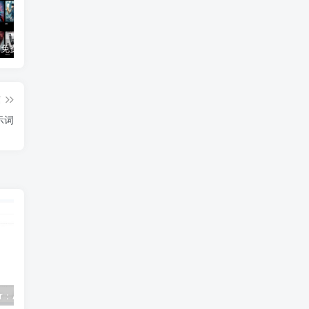
3Q影视 – 免费在线看电影追剧的网站
B站付费内容：一条小糖糖付费内容，舰长礼包及热.舞助眠合集
黑神话悟空学习版+脚本修改器+加综合资料 最新版
篇
示词
AI Image Editor：AI 图像处理工具
设计师精选字体合集 (可商用)
2025家装