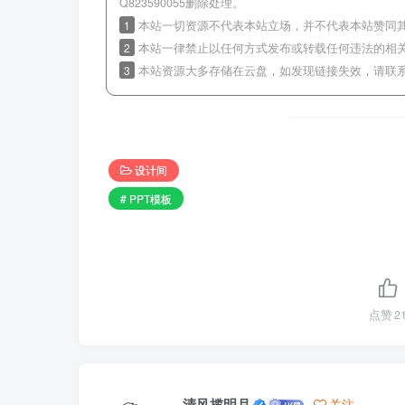
Q823590055删除处理。
1
本站一切资源不代表本站立场，并不代表本站赞同
2
本站一律禁止以任何方式发布或转载任何违法的相
3
本站资源大多存储在云盘，如发现链接失效，请联
设计间
# PPT模板
点赞
2
清风揽明月
关注