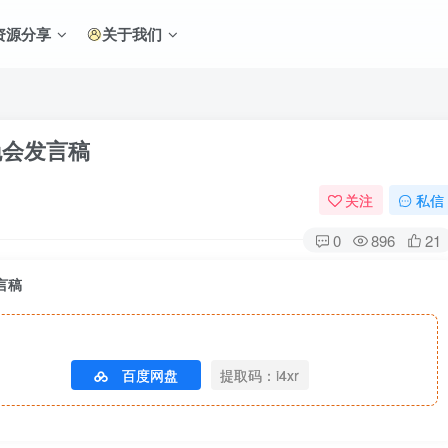
资源分享
关于我们
晚会发言稿
关注
私信
0
896
21
言稿
百度网盘
提取码：i4xr