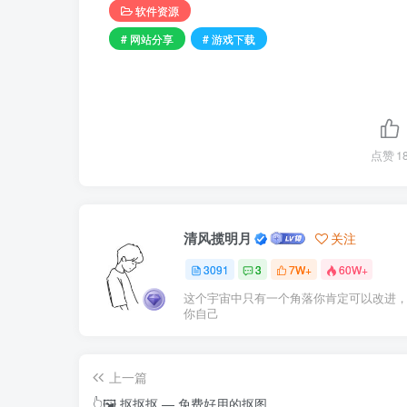
软件资源
# 网站分享
# 游戏下载
点赞
1
清风揽明月
关注
3091
3
7W+
60W+
这个宇宙中只有一个角落你肯定可以改进
你自己
上一篇
👆🖼 抠抠抠 — 免费好用的抠图