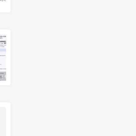
听海音乐v3.0.6｜畅听下载全网歌曲 无损音质下载歌曲
KOYSO — 免费的游戏下载网站