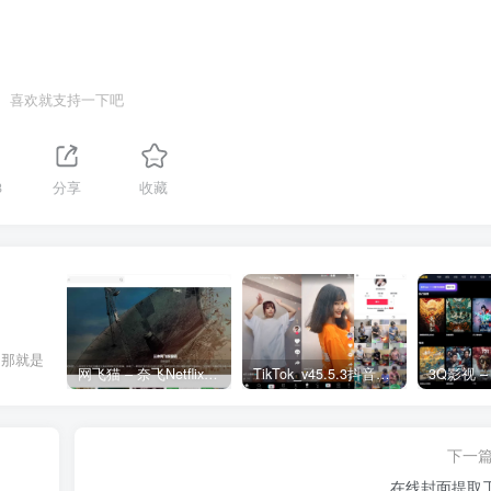
喜欢就支持一下吧
8
分享
收藏
，那就是
网飞猫 – 奈飞Netflix免费看
TikTok_v45.5.3抖音国际版_免拔卡解锁全球版
下一
在线封面提取