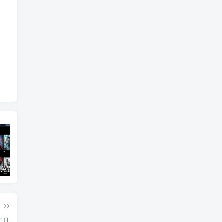
3Q影视 – 免费在线看电影追剧的网站
B站付费内容：一条小糖糖付费内容，舰长礼包及热.舞助眠合集
黑神话悟空学习版+脚本修改器+加综合资料 最新版
篇
工具