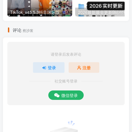
TikTok_v45.5.3抖音国际版_免拔卡解锁全球版
20
评论
抢沙发
请登录后发表评论
登录
注册
社交账号登录
微信登录