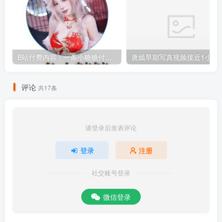
B站付费内容：一条小糖糖付费内容，舰长礼包及热.舞助眠合集
唐嫣早期写真视频接
评论
共17条
请登录后发表评论
登录
注册
社交账号登录
微信登录