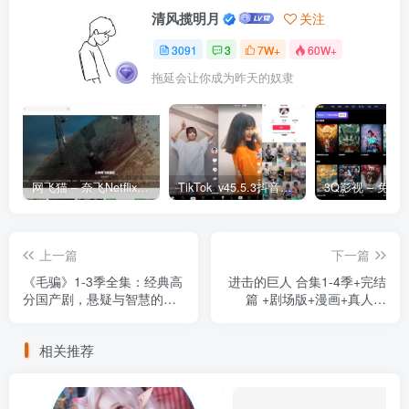
清风揽明月
关注
3091
3
7W+
60W+
拖延会让你成为昨天的奴隶
网飞猫 – 奈飞Netflix免费看
TikTok_v45.5.3抖音国际版_免拔卡解锁全球版
上一篇
下一篇
《毛骗》1-3季全集：经典高
进击的巨人 合集1-4季+完结
分国产剧，悬疑与智慧的完
篇 +剧场版+漫画+真人版
美结合
+OAD
相关推荐