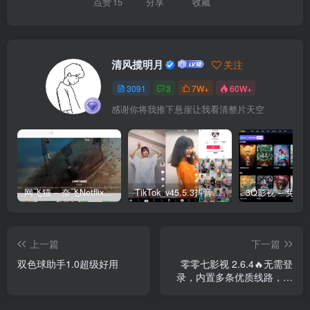
点赞
15
分享
收藏
清风揽明月
关注
3091
3
7W+
60W+
感谢你将我推下悬崖让我看清整片天空
网飞猫 – 奈飞Netflix免费看
TikTok_v45.5.3抖音国际版_免拔卡解锁全球版
上一篇
下一篇
双色球助手1.0超级好用
零零七影视 2.6.4🔥无需登
录，内置多条优质线路，支
持投屏、倍速、下载