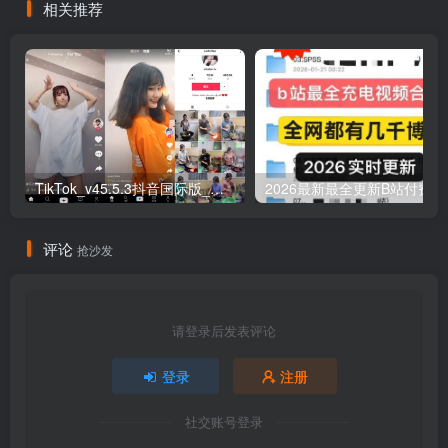
相关推荐
TikTok_v45.5.3抖音国际版_免拔卡解锁全球版
20
评论
抢沙发
请登录后发表评论
登录
注册
社交账号登录