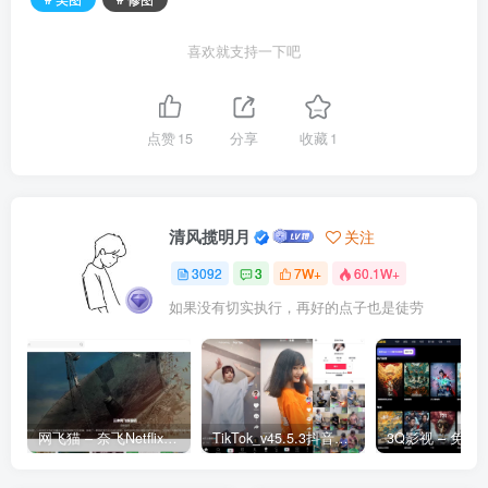
喜欢就支持一下吧
点赞
15
分享
收藏
1
清风揽明月
关注
3092
3
7W+
60.1W+
如果没有切实执行，再好的点子也是徒劳
网飞猫 – 奈飞Netflix免费看
TikTok_v45.5.3抖音国际版_免拔卡解锁全球版