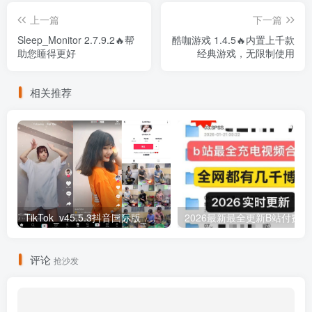
上一篇
下一篇
Sleep_Monitor 2.7.9.2🔥帮
酷咖游戏 1.4.5🔥内置上千款
助您睡得更好
经典游戏，无限制使用
相关推荐
TikTok_v45.5.3抖音国际版_免拔卡解锁全球版
20
评论
抢沙发