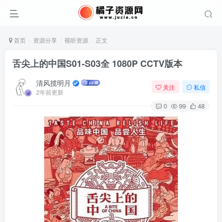
首页
资源分享
视听资源
正文
舌尖上的中国S01-S03全 1080P CCTV版本
清风揽明月
关注
私信
2年前更新
0
99
48