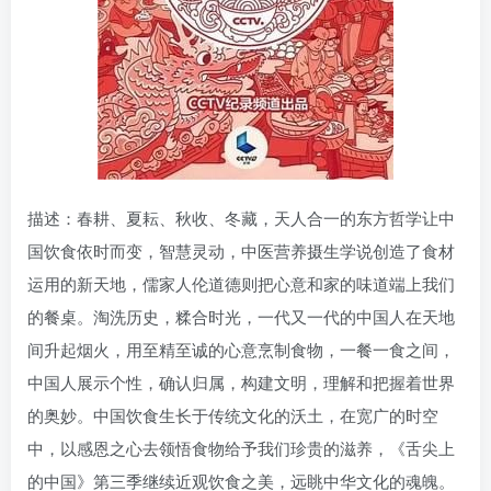
描述：春耕、夏耘、秋收、冬藏，天人合一的东方哲学让中
国饮食依时而变，智慧灵动，中医营养摄生学说创造了食材
运用的新天地，儒家人伦道德则把心意和家的味道端上我们
的餐桌。淘洗历史，糅合时光，一代又一代的中国人在天地
间升起烟火，用至精至诚的心意烹制食物，一餐一食之间，
中国人展示个性，确认归属，构建文明，理解和把握着世界
的奥妙。中国饮食生长于传统文化的沃土，在宽广的时空
中，以感恩之心去领悟食物给予我们珍贵的滋养，《舌尖上
的中国》第三季继续近观饮食之美，远眺中华文化的魂魄。