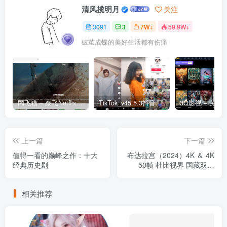
清风揽明月
关注
3091
3
7W+
59.9W+
破茧成蝶的美好生活都有伤痛
网飞猫 – 奈飞Netflix免费看
TikTok_v45.5.3抖音国际版_免拔卡解锁全球版
上一篇
下一篇
值得一看的巅峰之作：十大
布达拉宫（2024）4K ＆ 4K
经典历史剧
50帧 杜比视界 国藏双语
S01完结
相关推荐