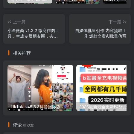
上一篇
下一篇
小歪微商 v1.3.2 微商作图工
自媒体批量创作 内容提取工
具，生成专属朋友圈，去广
具 爆款文案AI批量仿写
告会员版
相关推荐
TikTok_v45.5.3抖音国际版_免拔卡解锁全球版
20
评论
抢沙发