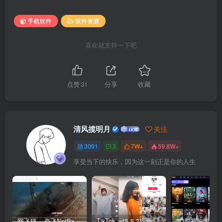
手机软件
软件资源
喜欢就支持一下吧
点赞
31
分享
收藏
清风揽明月
关注
3091
3
7W+
59.8W+
享受当下的快乐，因为这一刻正是你的人生
网飞猫 – 奈飞Netflix免费看
TikTok_v45.5.3抖音国际版_免拔卡解锁全球版