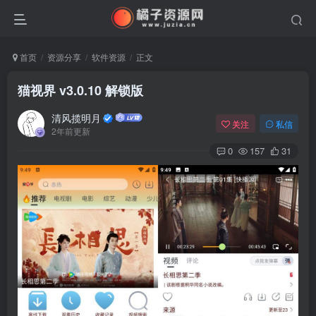
首页
资源分享
软件资源
正文
猫视界 v3.0.10 解锁版
清风揽明月
关注
私信
2年前更新
0
157
31