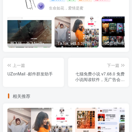
生命如花，爱情是蜜
网飞猫 – 奈飞Netflix免费看
TikTok_v45.5.3抖音国际版_免拔卡解锁全球版
上一篇
下一篇
UZonMail -邮件群发助手
七猫免费小说 v7.68.0 免费
小说阅读软件，无广告会员
版【2.4GB】
相关推荐