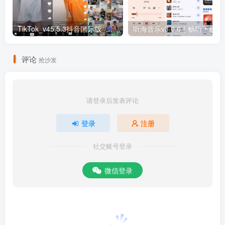
TikTok_v45.5.3抖音国际版_免拔卡解锁全球版
听海音乐v3.0
评论
抢沙发
请登录后发表评论
登录
注册
社交账号登录
微信登录