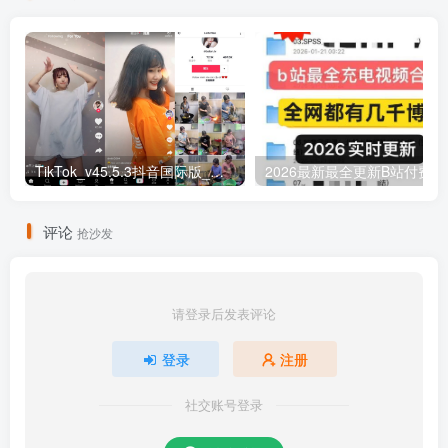
TikTok_v45.5.3抖音国际版_免拔卡解锁全球版
20
评论
抢沙发
请登录后发表评论
登录
注册
社交账号登录