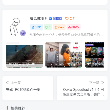
清风揽明月
关注
3091
3
7W+
60W+
伤痛会改变一个人，但爱最终总会让你找回最初的自己
网飞猫 – 奈飞Netflix免费看
TikTok_v45.5.3抖音国际版_免拔卡解锁全球版
上一篇
下一篇
安卓+PC解锁软件合集
Ookla Speedtest v5.4.9 网
络速度测试安卓版，去广告
解锁专业版
相关推荐