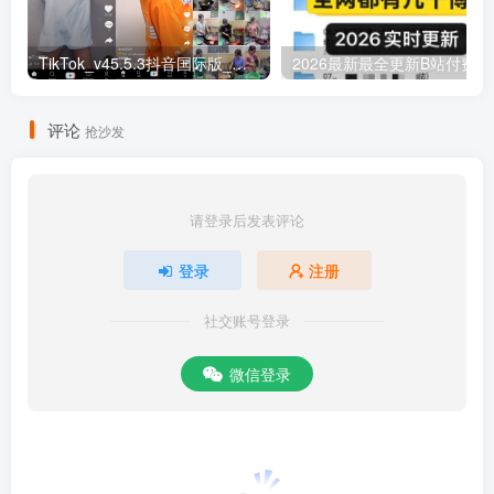
TikTok_v45.5.3抖音国际版_免拔卡解锁全球版
20
评论
抢沙发
请登录后发表评论
登录
注册
社交账号登录
微信登录