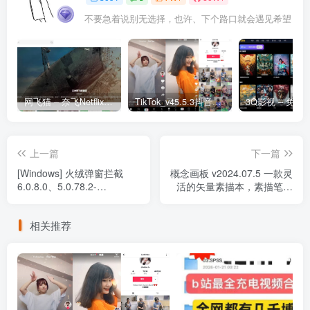
不要急着说别无选择，也许、下个路口就会遇见希望
网飞猫 – 奈飞Netflix免费看
TikTok_v45.5.3抖音国际版_免拔卡解锁全球版
上一篇
下一篇
[Windows] 火绒弹窗拦截
概念画板 v2024.07.5 一款灵
6.0.8.0、5.0.78.2-
活的矢量素描本，素描笔记
2025.11.05.1绿色独立版
和画图，解锁高级版
相关推荐