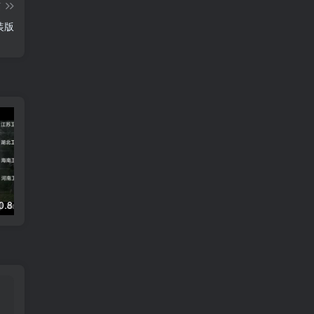
篇
安装版
DongYuTV _1.0.8 全新网页电视直播 永不失效
剪映SVIP超级会员解锁，专业视频剪辑体验，永久版