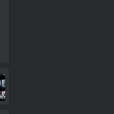
3Q影视 – 免费在线看电影追剧的网站
B站付费内容：一条小糖糖付费内容，舰长礼包及热.舞助眠合集
黑神话悟空学习版+脚本修改器+加综合资料 最新版