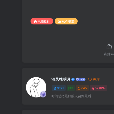
电脑软件
软件资源
点赞
4
清风揽明月
关注
3091
3
7W+
59.8W+
时间总把最好的人留到最后