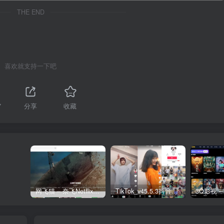
THE END
喜欢就支持一下吧
7
分享
收藏
网飞猫 – 奈飞Netflix免费看
TikTok_v45.5.3抖音国际版_免拔卡解锁全球版