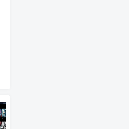
3Q影视 – 免费在线看电影追剧的网站
B站付费内容：一条小糖糖付费内容，舰长礼包及热.舞助眠合集
黑神话悟空学习版+脚本修改器+加综合资料 最新版