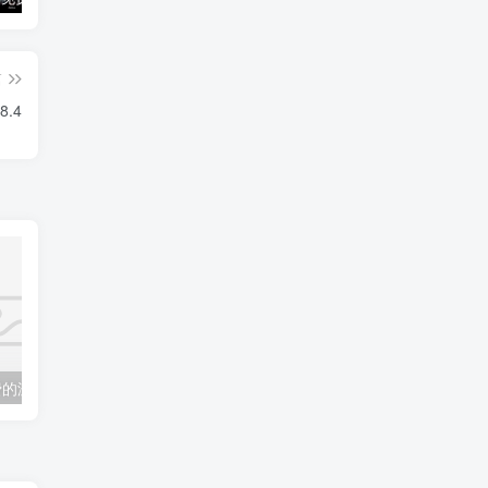
篇
8.4
免费的游戏下载网站
DongYuTV _1.0.8 全新网页电视直播 永不失效