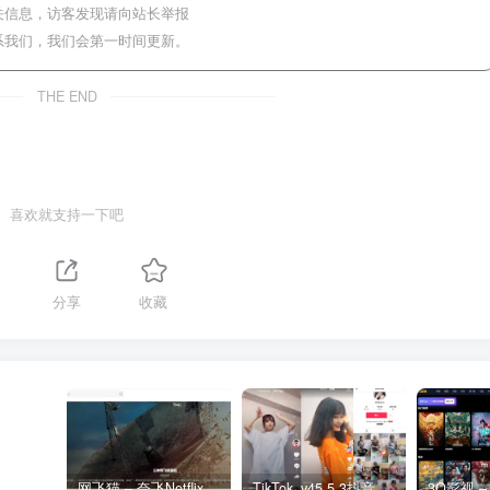
关信息，访客发现请向站长举报
系我们，我们会第一时间更新。
THE END
喜欢就支持一下吧
1
分享
收藏
网飞猫 – 奈飞Netflix免费看
TikTok_v45.5.3抖音国际版_免拔卡解锁全球版