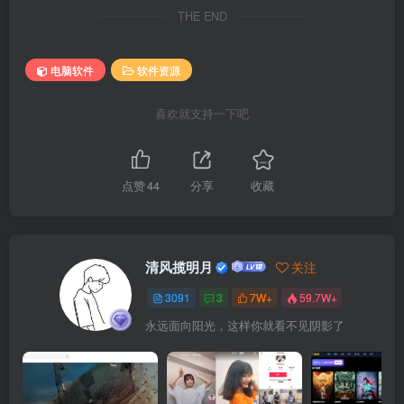
THE END
电脑软件
软件资源
喜欢就支持一下吧
点赞
44
分享
收藏
清风揽明月
关注
3091
3
7W+
59.7W+
永远面向阳光，这样你就看不见阴影了