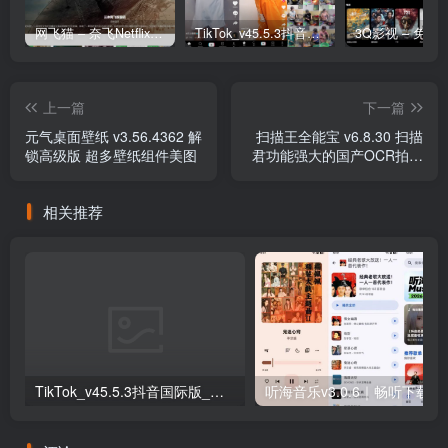
网飞猫 – 奈飞Netflix免费看
TikTok_v45.5.3抖音国际版_免拔卡解锁全球版
上一篇
下一篇
元气桌面壁纸 v3.56.4362 解
扫描王全能宝 v6.8.30 扫描
锁高级版 超多壁纸组件美图
君功能强大的国产OCR拍照
识别软件，解锁高级版
相关推荐
TikTok_v45.5.3抖音国际版_免拔卡解锁全球版
听海音乐v3.0