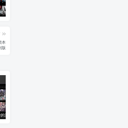
3Q影视 – 免费在线看电影追剧的网站
B站付费内容：一条小糖糖付费内容，舰长礼包及热.舞助眠合集
黑神话悟空学习版+脚本修改器+加综合资料 最新版
篇
锁本
制版
免费的游戏下载网站
DongYuTV _1.0.8 全新网页电视直播 永不失效