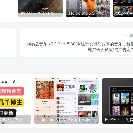
网飞猫 – 奈飞Netflix免费看
TikTok_v45.5.3抖音国际版_免拔卡解锁全球版
下一
网易云音乐 v9.0.0/v1.5.30 专注于发现与分享的音乐，解
地黑椒会员版/去广告定
2026最新最全更新B站付费充电视频合集
听海音乐v3.0.6｜畅听下载全网歌曲 无损音质下载歌曲
KOYSO — 