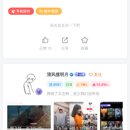
手机软件
软件资源
喜欢就支持一下吧
点赞
13
分享
收藏
清风揽明月
关注
3091
3
7W+
59.8W+
摔倒了又怎样，至少我们还年轻
网飞猫 – 奈飞Netflix免费看
TikTok_v45.5.3抖音国际版_免拔卡解锁全球版