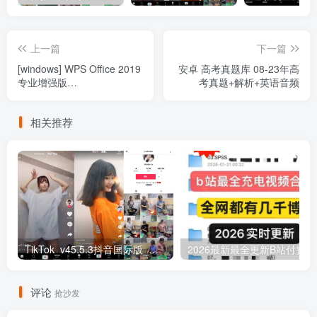
上一篇
下一篇
[windows] WPS Office 2019
安卓 高考真题库 08-23年高
专业增强版
考真题+解析+英语音频
v11.8.2.12287/v12.1.0.15336
内置序列号永久授权版/集团
相关推荐
定制版
TikTok_v45.5.3抖音国际版_免拔卡解锁全球版
20
评论
抢沙发