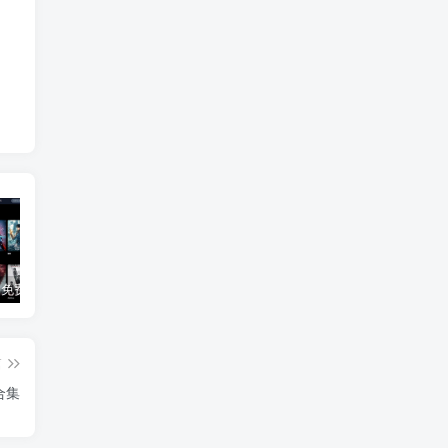
3Q影视 – 免费在线看电影追剧的网站
B站付费内容：一条小糖糖付费内容，舰长礼包及热.舞助眠合集
黑神话悟空学习版+脚本修改器+加综合资料 最新版
篇
合集