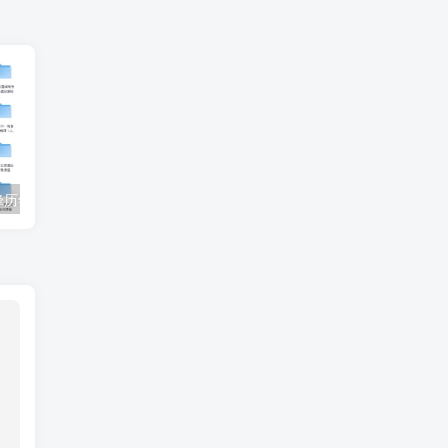
【收藏】张雪峰历年高考志愿填报合集（直播+课程+真题+专业解析）
姜戈AI办公知识星球｜零基础到精通