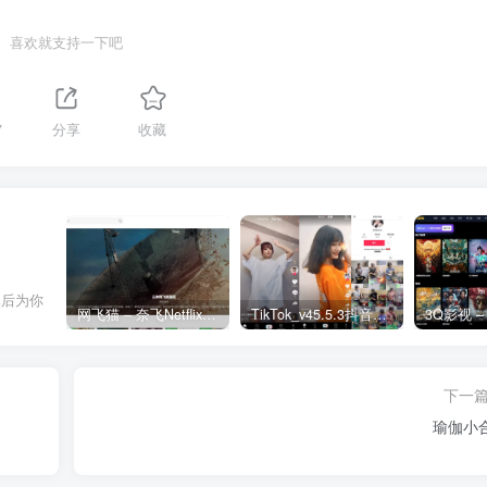
喜欢就支持一下吧
7
分享
收藏
然后为你
网飞猫 – 奈飞Netflix免费看
TikTok_v45.5.3抖音国际版_免拔卡解锁全球版
下一
瑜伽小