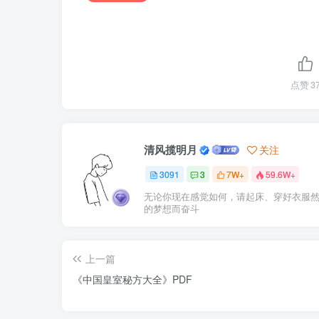
点赞
3
清风揽明月
关注
3091
3
7W+
59.6W+
无论你现在感觉如何，请起床、穿好衣服
的梦想而奋斗
上一篇
《中国皇室秘方大全》PDF