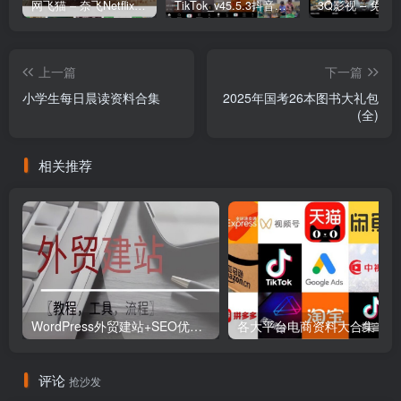
网飞猫 – 奈飞Netflix免费看
TikTok_v45.5.3抖音国际版_免拔卡解锁全球版
上一篇
下一篇
小学生每日晨读资料合集
2025年国考26本图书大礼包
(全)
相关推荐
WordPress外贸建站+SEO优化课程【教程，工具，流程】
各大平
评论
抢沙发