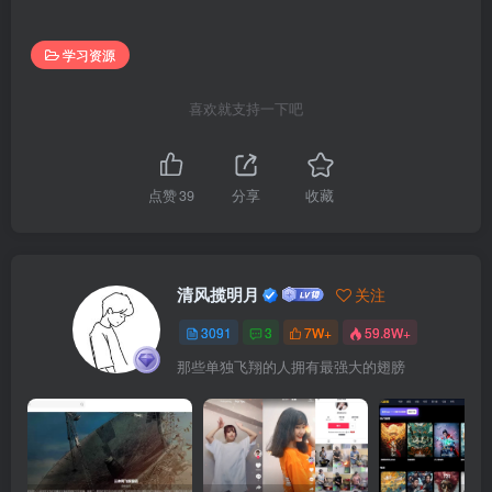
学习资源
喜欢就支持一下吧
点赞
39
分享
收藏
清风揽明月
关注
3091
3
7W+
59.8W+
那些单独飞翔的人拥有最强大的翅膀