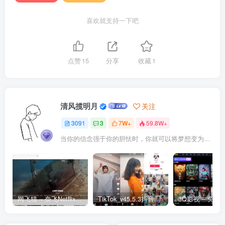
喜欢就支持一下吧
点赞
15
分享
收藏
1
清风揽明月
关注
3091
3
7W+
59.8W+
当你的信念强于你的胆怯时，你就可以将梦想变为现实了
网飞猫 – 奈飞Netflix免费看
TikTok_v45.5.3抖音国际版_免拔卡解锁全球版