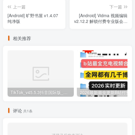
上一篇
下一篇
[Android] 旷野书屋 v1.4.07
[Android] Vidma 视频编辑
纯净版
v2.12.2 解锁付费专业版会员
版
相关推荐
TikTok_v45.5.3抖音国际版_免拔卡解锁全球版
20
评论
共1条