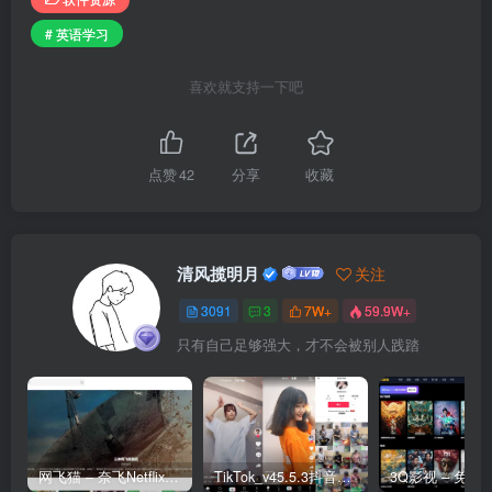
# 英语学习
喜欢就支持一下吧
点赞
42
分享
收藏
清风揽明月
关注
3091
3
7W+
59.9W+
只有自己足够强大，才不会被别人践踏
网飞猫 – 奈飞Netflix免费看
TikTok_v45.5.3抖音国际版_免拔卡解锁全球版