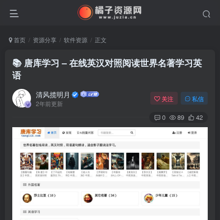
首页
资源分享
软件资源
正文
📚 唐库学习 – 在线英汉对照阅读世界名著学习英
语
清风揽明月
关注
私信
2年前更新
0
89
42