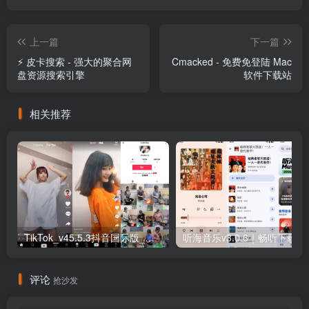
上一篇
下一篇
⚡️ 皮卡搜索 - 强大的聚合网
Cmacked - 免费免登陆 Mac
盘资源搜索引擎
软件下载站
相关推荐
TikTok_v45.5.3抖音国际版_免拔卡解锁全球版
听海音乐v3.0
评论
抢沙发