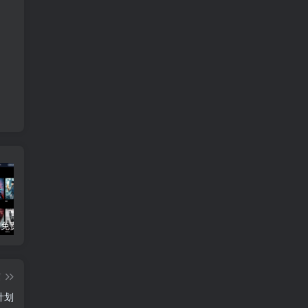
3Q影视 – 免费在线看电影追剧的网站
B站付费内容：一条小糖糖付费内容，舰长礼包及热.舞助眠合集
黑神话悟空学习版+脚本修改器+加综合资料 最新版
篇
计划