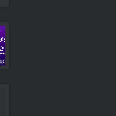
一路走来，感谢橘友们的支持与陪伴！
唐嫣早期写真视频接近1小时高清无水印