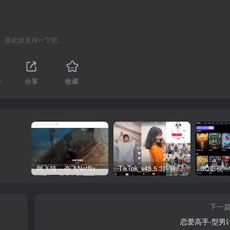
喜欢就支持一下吧
4
分享
收藏
网飞猫 – 奈飞Netflix免费看
TikTok_v45.5.3抖音国际版_免拔卡解锁全球版
下一
恋爱高手-型男