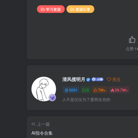
学习资源
资源分享
点赞
1
清风揽明月
关注
3091
3
7W+
59.7W+
人不是仅仅为了爱而生存的
上一篇
AI指令合集