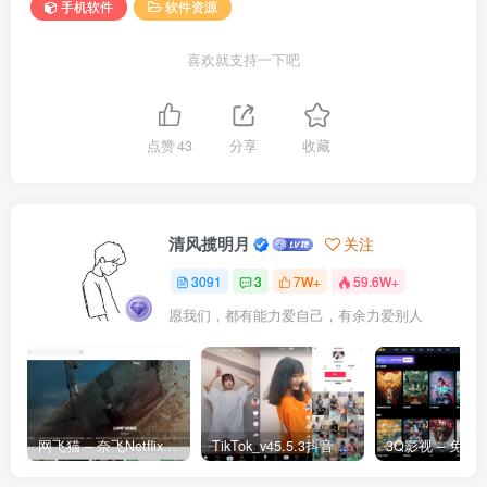
手机软件
软件资源
喜欢就支持一下吧
点赞
43
分享
收藏
清风揽明月
关注
3091
3
7W+
59.6W+
愿我们，都有能力爱自己，有余力爱别人
网飞猫 – 奈飞Netflix免费看
TikTok_v45.5.3抖音国际版_免拔卡解锁全球版