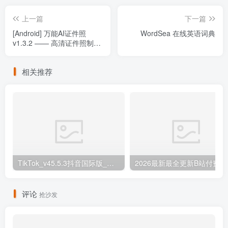
上一篇
下一篇
[Android] 万能AI证件照
WordSea 在线英语词典
v1.3.2 —— 高清证件照制作
工具（可离线）
相关推荐
TikTok_v45.5.3抖音国际版_免拔卡解锁全球版
20
评论
抢沙发