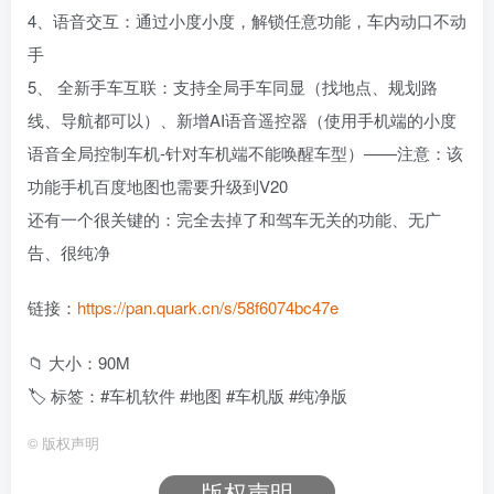
4、语音交互：通过小度小度，解锁任意功能，车内动口不动
手
5、 全新手车互联：支持全局手车同显（找地点、规划路
线、导航都可以）、新增AI语音遥控器（使用手机端的小度
语音全局控制车机-针对车机端不能唤醒车型）——注意：该
功能手机百度地图也需要升级到V20
还有一个很关键的：完全去掉了和驾车无关的功能、无广
告、很纯净
链接：
https://pan.quark.cn/s/58f6074bc47e
📁 大小：90M
🏷 标签：#车机软件 #地图 #车机版 #纯净版
©
版权声明
版权声明