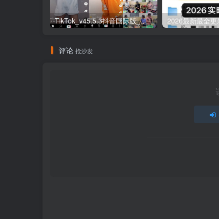
TikTok_v45.5.3抖音国际版_免拔卡解锁全球版
评论
抢沙发