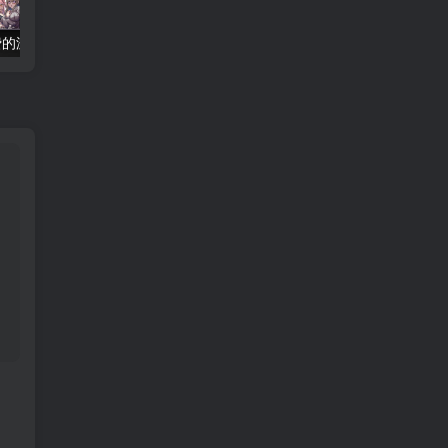
免费的游戏下载网站
DongYuTV _1.0.8 全新网页电视直播 永不失效