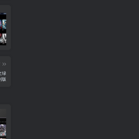
3Q影视 – 免费在线看电影追剧的网站
B站付费内容：一条小糖糖付费内容，舰长礼包及热.舞助眠合集
黑神话悟空学习版+脚本修改器+加综合资料 最新版
篇
中文绿
别版