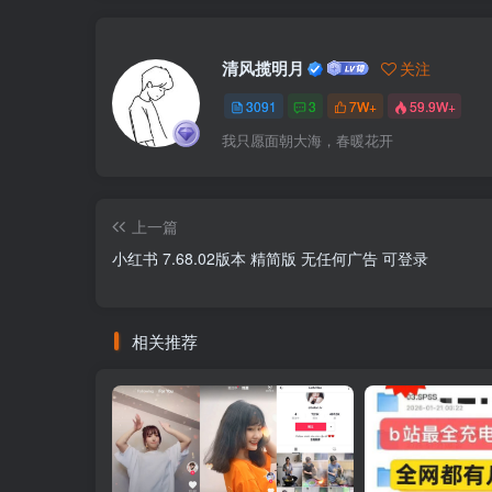
清风揽明月
关注
3091
3
7W+
59.9W+
我只愿面朝大海，春暖花开
上一篇
小红书 7.68.02版本 精简版 无任何广告 可登录
相关推荐