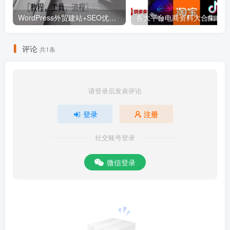
WordPress外贸建站+SEO优化课程【教程，工具，流程】
各大平
评论
共1条
请登录后发表评论
登录
注册
社交账号登录
微信登录