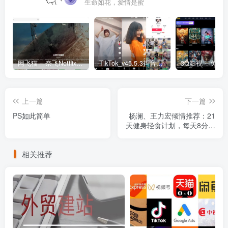
生命如花，爱情是蜜
网飞猫 – 奈飞Netflix免费看
TikTok_v45.5.3抖音国际版_免拔卡解锁全球版
上一篇
下一篇
PS如此简单
杨澜、王力宏倾情推荐：21
天健身轻食计划，每天8分钟
见证改变
相关推荐