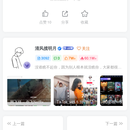
点赞
10
分享
收藏
清风揽明月
关注
3092
3
7W+
60.1W+
没谁瞧不起你，因为别人根本就没瞧你，大家都很忙的
网飞猫 – 奈飞Netflix免费看
TikTok_v45.5.3抖音国际版_免拔卡解锁全球版
上一篇
下一篇