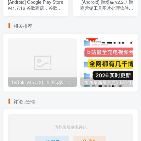
[Android] Google Play Store
[Android] 微粉猫 v2.2.7 微
v41.7.16 谷歌商店，谷歌应
商营销工具图片处理软件，
用市场，安卓系统官方应用
解锁会员版
商店客户端
相关推荐
TikTok_v45.5.3抖音国际版_免拔卡解锁全球版
20
评论
抢沙发
请登录后发表评论