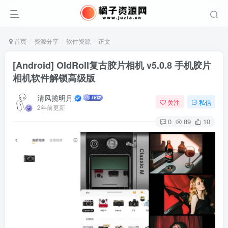
首页
资源分享
软件资源
正文
[Android] OldRoll复古胶片相机 v5.0.8 手机胶片
相机软件解锁高级版
清风揽明月
关注
私信
2年前更新
0
89
10