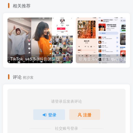
相关推荐
TikTok_v45.5.3抖音国际版_免拔卡解锁全球版
听海音乐v3.0
评论
抢沙发
请登录后发表评论
登录
注册
社交账号登录