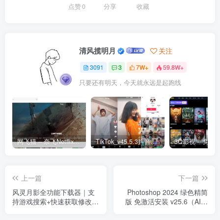
点赞
0
分享
收藏
清风揽明月
关注
3091
3
7W+
59.8W+
只要还有明天，今天就永远是起跑线
网飞猫 – 奈飞Netflix免费看
TikTok_v45.5.3抖音国际版_免拔卡解锁全球版
上一篇
下一篇
风灵月影全功能下载器｜支
Photoshop 2024 绿色精简
持游戏搜索+快速获取修改器
版 免激活安装 v25.6（AI网
资源
络神经滤镜）