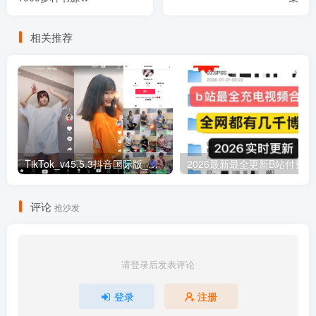
相关推荐
TikTok_v45.5.3抖音国际版_免拔卡解锁全球版
20
评论
抢沙发
请登录后发表评论
登录
注册