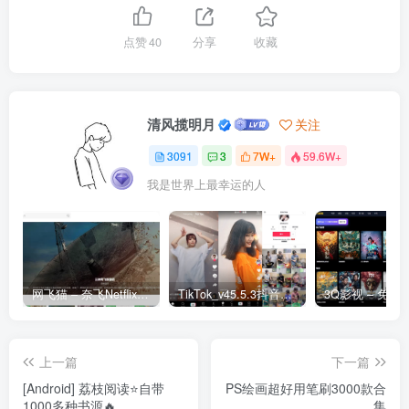
点赞
40
分享
收藏
清风揽明月
关注
3091
3
7W+
59.6W+
我是世界上最幸运的人
网飞猫 – 奈飞Netflix免费看
TikTok_v45.5.3抖音国际版_免拔卡解锁全球版
上一篇
下一篇
[Android] 荔枝阅读⭐️自带
PS绘画超好用笔刷3000款合
1000多种书源🔥
集