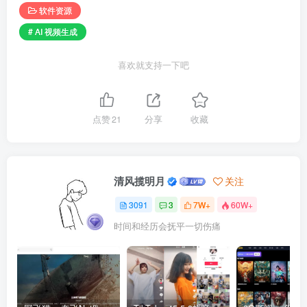
软件资源
# AI 视频生成
喜欢就支持一下吧
点赞
21
分享
收藏
清风揽明月
关注
3091
3
7W+
60W+
时间和经历会抚平一切伤痛