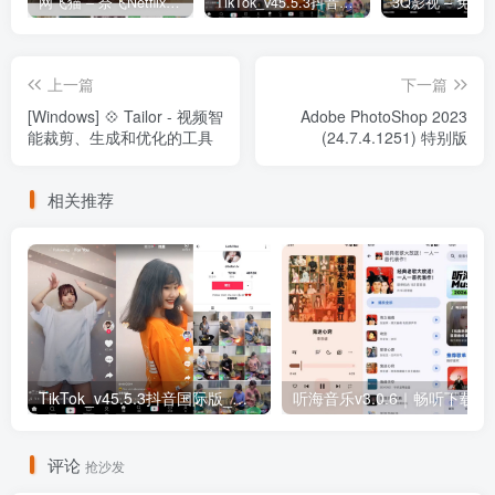
网飞猫 – 奈飞Netflix免费看
TikTok_v45.5.3抖音国际版_免拔卡解锁全球版
上一篇
下一篇
[Windows] 💠 Tailor - 视频智
Adobe PhotoShop 2023
能裁剪、生成和优化的工具
(24.7.4.1251) 特别版
相关推荐
TikTok_v45.5.3抖音国际版_免拔卡解锁全球版
听海音乐v3.0
评论
抢沙发