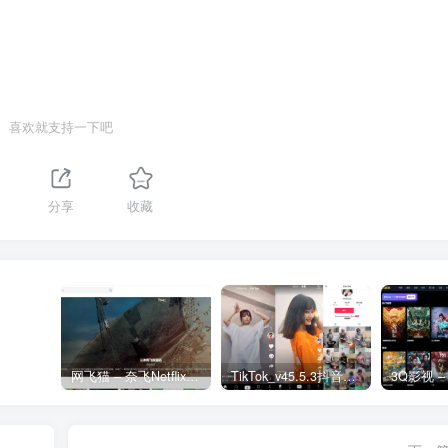
喜欢就支持一下吧
1
分享
收藏
网飞猫 – 奈飞Netflix免费看
TikTok_v45.5.3抖音国际版_免拔卡解锁全球版