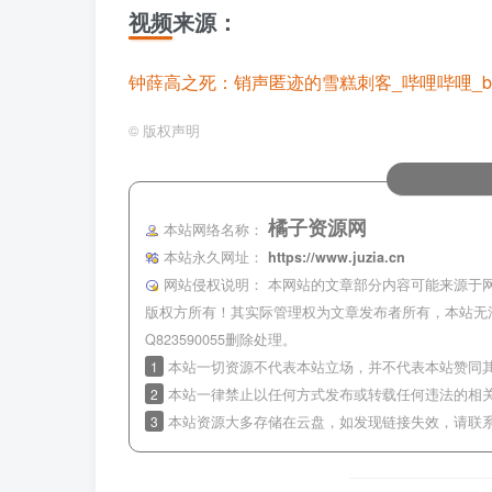
视频来源：
钟薛高之死：销声匿迹的雪糕刺客_哔哩哔哩_bilib
©
版权声明
橘子资源网
本站网络名称：
本站永久网址：
https://www.juzia.cn
网站侵权说明：
本网站的文章部分内容可能来源于
版权方所有！其实际管理权为文章发布者所有，本站无
Q823590055删除处理。
1
本站一切资源不代表本站立场，并不代表本站赞同
2
本站一律禁止以任何方式发布或转载任何违法的相
3
本站资源大多存储在云盘，如发现链接失效，请联