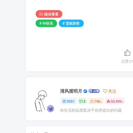
随便看看
# 钟薛高
# 雪糕刺客
点赞
2
清风揽明月
关注
3091
3
7W+
59.8W+
你生活的品质取决于你所提出的问题