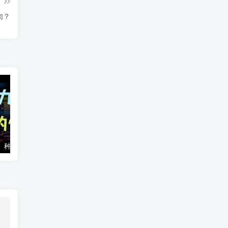
篇
肉？
掌握BT、磁力、种子、直链和PT是每天都在使用的，你却对此一无所知？
计划生育的金融真相：一笔跨期40年的超级债务，正在集中到期