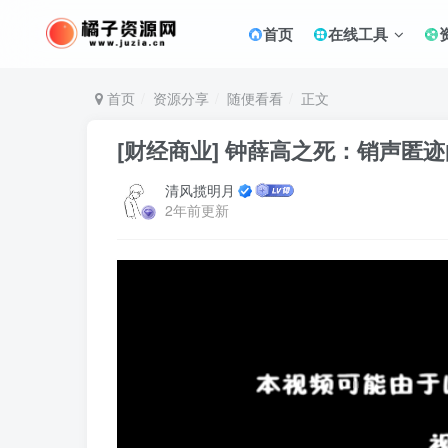
首页
在线工具
首页
资源分享
随便看看
正文
[财经商业] 钟薛高之死：销声匿
清风揽明月
2年前更新