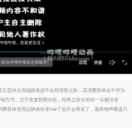
是它坚持走高端路线还不会死得那么快，高消费群体会不停为
营销方式，过于贪婪想两头吃，结果之前仅有的一头都没保
费群体觉得品牌身价变low了也不会再买了，最终销声匿迹只