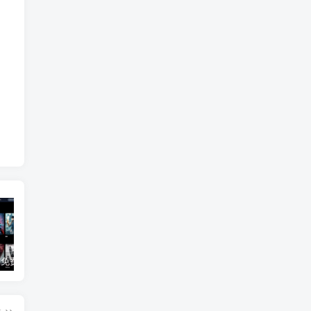
3Q影视 – 免费在线看电影追剧的网站
B站付费内容：一条小糖糖付费内容，舰长礼包及热.舞助眠合集
黑神话悟空学习版+脚本修改器+加综合资料 最新版