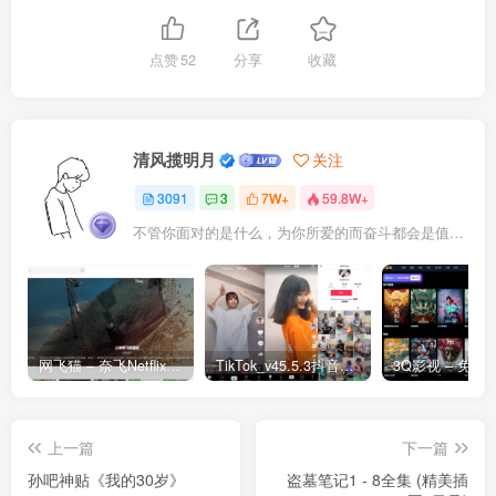
点赞
52
分享
收藏
清风揽明月
关注
3091
3
7W+
59.8W+
不管你面对的是什么，为你所爱的而奋斗都会是值得的
网飞猫 – 奈飞Netflix免费看
TikTok_v45.5.3抖音国际版_免拔卡解锁全球版
上一篇
下一篇
孙吧神贴《我的30岁》
盗墓笔记1 - 8全集 (精美插