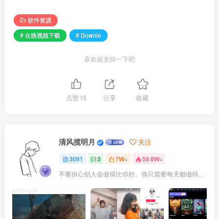
软件资源
# 在线视频下载
# Downie
喜欢就支持一下吧
点赞
15
分享
收藏
清风揽明月
关注
3091
3
7W+
59.8W+
不要担心别人会做得比你好。你只需要每天都做得比前一天好就可以了