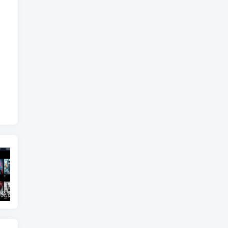
3Q影视 – 免费在线看电影追剧的网站
B站付费内容：一条小糖糖付费内容，舰长礼包及热.舞助眠合集
黑神话悟空学习版+脚本修改器+加综合资料 最新版