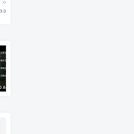
篇
3.0
DongYuTV _1.0.8 全新网页电视直播 永不失效
剪映SVIP超级会员解锁，专业视频剪辑体验，永久版