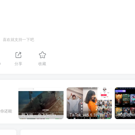
喜欢就支持一下吧
9
分享
收藏
许你还能
网飞猫 – 奈飞Netflix免费看
TikTok_v45.5.3抖音国际版_免拔卡解锁全球版