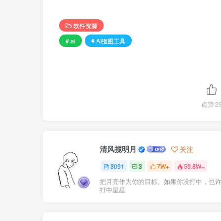
软件资源
# ai
# AI抠图工具
点赞
2
清风揽明月
关注
3091
3
7W+
59.8W+
把月亮作为你的目标。如果你没打中，也
打中星星