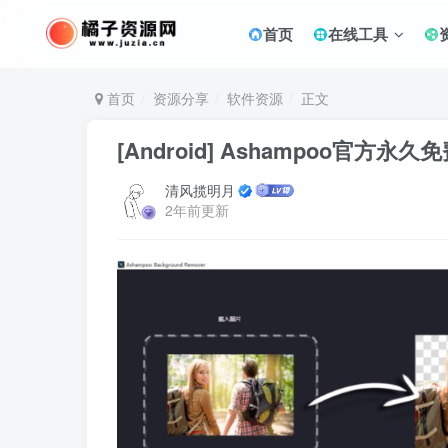
首页
在线工具
首页
资源分享
软件资源
正文
[Android] Ashampoo官方永
清风揽明月
2年前更新