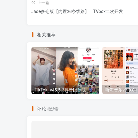
上一篇
Jade多仓版【内置26条线路】 - TVbox二次开发
相关推荐
TikTok_v45.5.3抖音国际版_免拔卡解锁全球版
评论
抢沙发