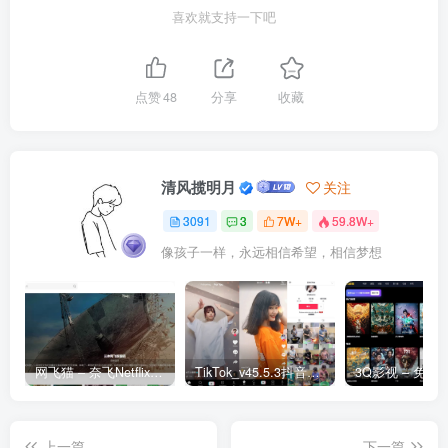
喜欢就支持一下吧
点赞
48
分享
收藏
清风揽明月
关注
3091
3
7W+
59.8W+
像孩子一样，永远相信希望，相信梦想
网飞猫 – 奈飞Netflix免费看
TikTok_v45.5.3抖音国际版_免拔卡解锁全球版
上一篇
下一篇