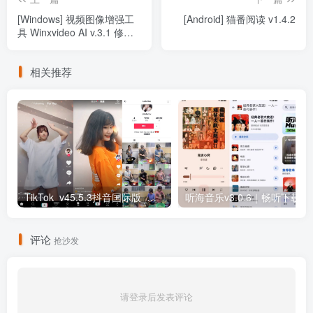
[Windows] 视频图像增强工
[Android] 猫番阅读 v1.4.2
具 Winxvideo AI v.3.1 修改
版
相关推荐
TikTok_v45.5.3抖音国际版_免拔卡解锁全球版
听海音乐v3.0
评论
抢沙发
请登录后发表评论