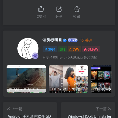
点赞
41
分享
收藏
清风揽明月
关注
3091
3
7W+
59.9W+
只要还有明天，今天就永远是起跑线
网飞猫 – 奈飞Netflix免费看
TikTok_v45.5.3抖音国际版_免拔卡解锁全球版
上一篇
下一篇
[Android] 手机清理软件 SD
[Windows] IObit Uninstaller