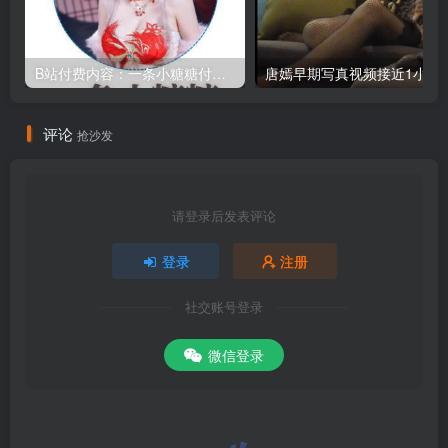
B站付费内容：一条小糖糖付费内容，舰长礼包及热.舞助眠合集
唐嫣早期写真视频接
评论
抢沙发
请登录后发表评论
登录
注册
社交账号登录
微信登录