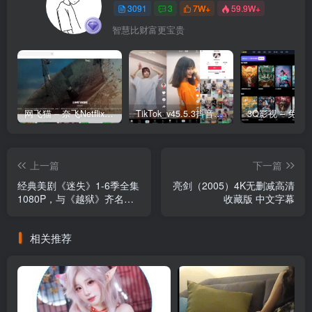
3091
3
7W+
59.9W+
智慧比财富更宝贵
网飞猫 – 奈飞Netflix免费看
TikTok_v45.5.3抖音国际版_免拔卡解锁全球版
上一篇
下一篇
经典美剧《迷失》1-6季全集
亮剑（2005）4K无删减高清
1080P，与《越狱》齐名的
收藏版 中文字幕
悬疑神作
相关推荐