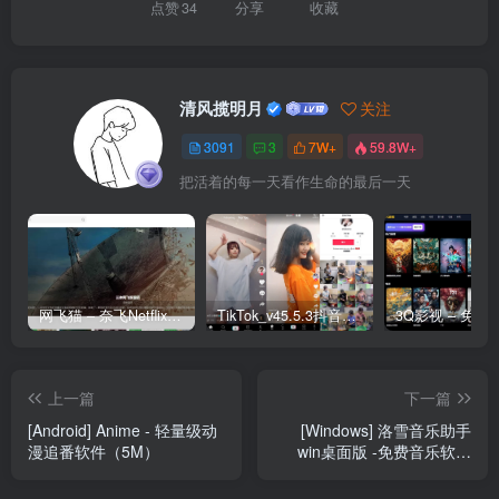
点赞
34
分享
收藏
清风揽明月
关注
3091
3
7W+
59.8W+
把活着的每一天看作生命的最后一天
网飞猫 – 奈飞Netflix免费看
TikTok_v45.5.3抖音国际版_免拔卡解锁全球版
上一篇
下一篇
[Android] Anime - 轻量级动
[Windows] 洛雪音乐助手
漫追番软件（5M）
win桌面版 -免费音乐软件
v2.9.0-beta.1 正式版 安装
版/绿色版