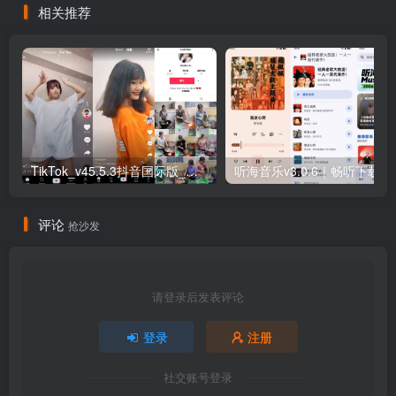
相关推荐
TikTok_v45.5.3抖音国际版_免拔卡解锁全球版
听海音乐v3.0
评论
抢沙发
请登录后发表评论
登录
注册
社交账号登录