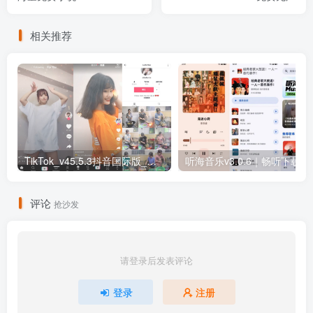
相关推荐
TikTok_v45.5.3抖音国际版_免拔卡解锁全球版
听海音乐v3.0
评论
抢沙发
请登录后发表评论
登录
注册