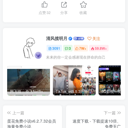
点赞
32
分享
收藏
清风揽明月
关注
3091
3
7W+
59.8W+
未来的你一定会感谢现在拼命的自己
网飞猫 – 奈飞Netflix免费看
TikTok_v45.5.3抖音国际版_免拔卡解锁全球版
上一篇
下一篇
蛋花免费小说v6.2.7.32会员
速度下载 - 下载提速10倍、
海量免费小说
免费无广