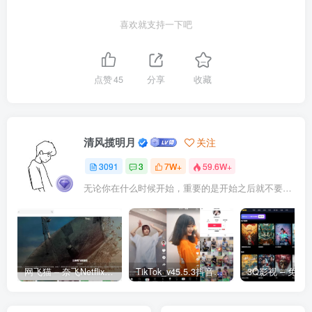
喜欢就支持一下吧
点赞
45
分享
收藏
清风揽明月
关注
3091
3
7W+
59.6W+
无论你在什么时候开始，重要的是开始之后就不要停止
网飞猫 – 奈飞Netflix免费看
TikTok_v45.5.3抖音国际版_免拔卡解锁全球版