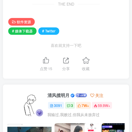
THE END
软件资源
# 媒体下载器
# Twitter
喜欢就支持一下吧
点赞
15
分享
收藏
清风揽明月
关注
3091
3
7W+
59.9W+
我输过,我败过,但我从未放弃过