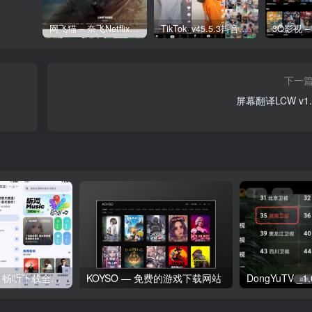
网飞猫 – 奈飞Netflix免费看
TikTok_v45.5.3抖音国际版_免拔卡解锁全球版
下一
屏幕翻译LCW v1.
听海音乐v3.0.6｜畅听下载全网歌曲 无损音质下载歌曲
KOYSO — 免费的游戏下载网站