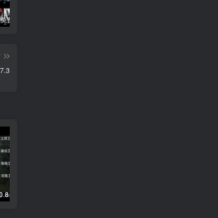
3Q影视 – 免费在线看电影追剧的网站
B站付费内容：一条小糖糖付费内容，舰长礼包及热.舞助眠合集
黑神话悟空学习版+脚本修改器+加综合资料 最新版
篇
7.3
DongYuTV _1.0.8 全新网页电视直播 永不失效
剪映SVIP超级会员解锁，专业视频剪辑体验，永久版