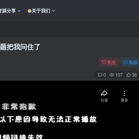
资源分享
关于我们
题把我问住了
关注
私信
0
107
38