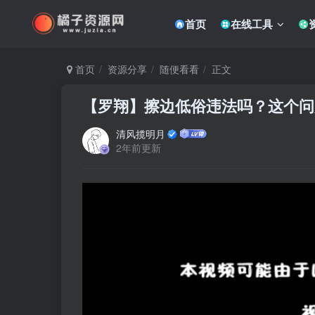
首页
在线工具
首页
资源分享
随便看看
正文
【罗翔】擦边低俗违法吗？这个问
清风揽明月
2年前更新