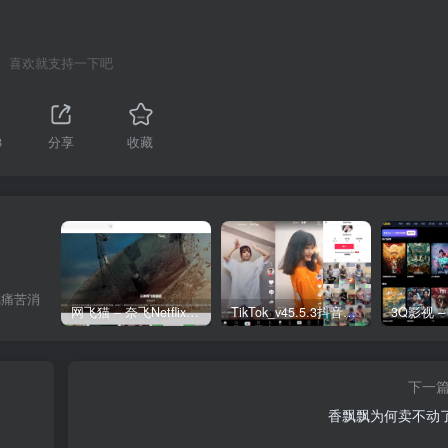
喜欢就支持一下吧
8
分享
收藏
把痛苦消
网飞猫 – 奈飞Netflix免费看
TikTok_v45.5.3抖音国际版_免拔卡解锁全球版
下一
香飘飘为何卖不动