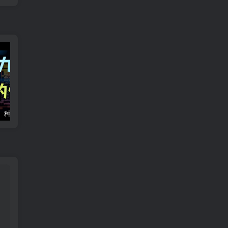
掌握BT、磁力、种子、直链和PT是每天都在使用的，你却对此一无所知？
计划生育的金融真相：一笔跨期40年的超级债务，正在集中到期