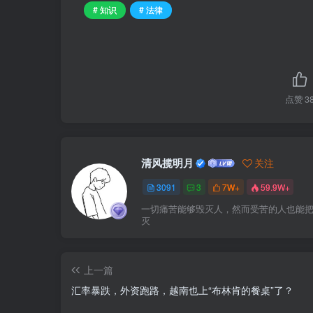
# 知识
# 法律
点赞
3
清风揽明月
关注
3091
3
7W+
59.9W+
一切痛苦能够毁灭人，然而受苦的人也能
灭
上一篇
汇率暴跌，外资跑路，越南也上“布林肯的餐桌”了？