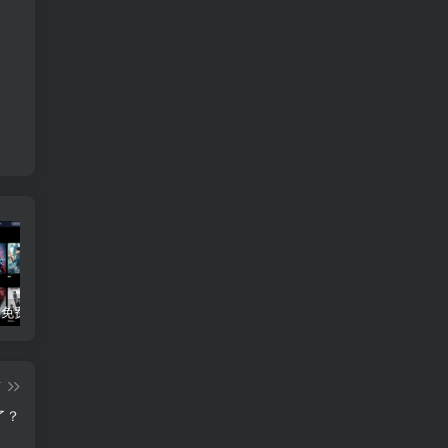
3Q影视 – 免费在线看电影追剧的网站
B站付费内容：一条小糖糖付费内容，舰长礼包及热.舞助眠合集
黑神话悟空学习版+脚本修改器+加综合资料 最新版
篇
了？