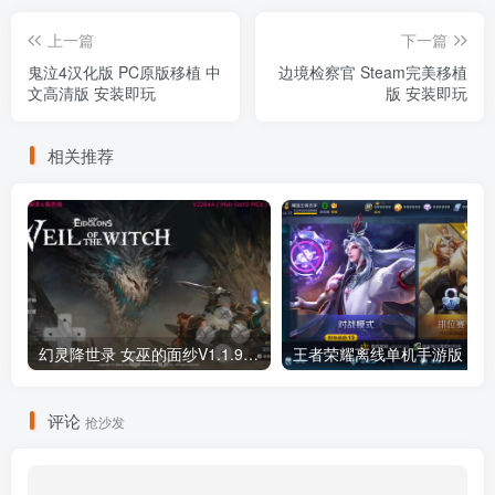
上一篇
下一篇
鬼泣4汉化版 PC原版移植 中
边境检察官 Steam完美移植
文高清版 安装即玩
版 安装即玩
相关推荐
幻灵降世录 女巫的面纱V1.1.9+1DLC
王者荣耀离线单机手游版 
评论
抢沙发