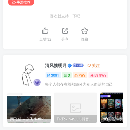
手游推荐
喜欢就支持一下吧
点赞
32
分享
收藏
清风揽明月
关注
3091
3
7W+
59.9W+
每个人都存在着那部分为别人而活的自己
网飞猫 – 奈飞Netflix免费看
TikTok_v45.5.3抖音国际版_免拔卡解锁全球版