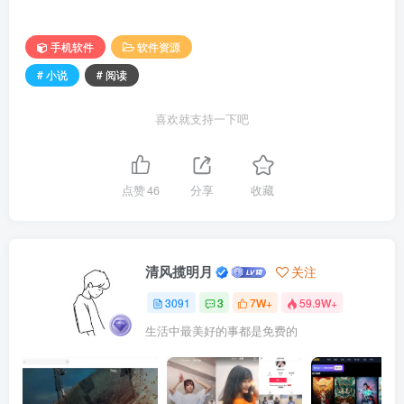
手机软件
软件资源
# 小说
# 阅读
喜欢就支持一下吧
点赞
46
分享
收藏
清风揽明月
关注
3091
3
7W+
59.9W+
生活中最美好的事都是免费的