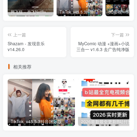
网飞猫 – 奈飞Netflix免费看
TikTok_v45.5.3抖音国际版_免拔卡解锁全球版
上一篇
下一篇
Shazam - 发现音乐
MyComic 动漫 +漫画+小说
v14.26.0
三合一 v1.6.3 去广告纯净版
相关推荐
TikTok_v45.5.3抖音国际版_免拔卡解锁全球版
20