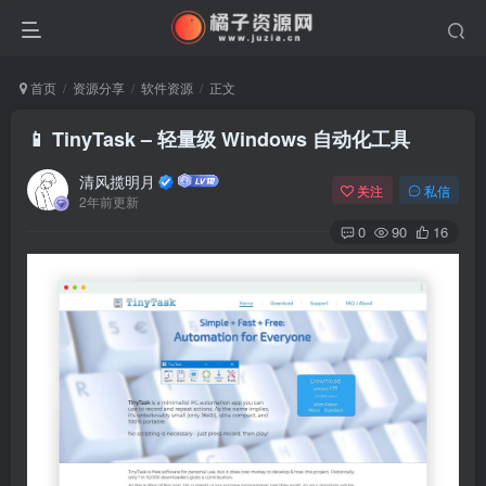
首页
资源分享
软件资源
正文
📱 TinyTask – 轻量级 Windows 自动化工具
清风揽明月
关注
私信
2年前更新
0
90
16