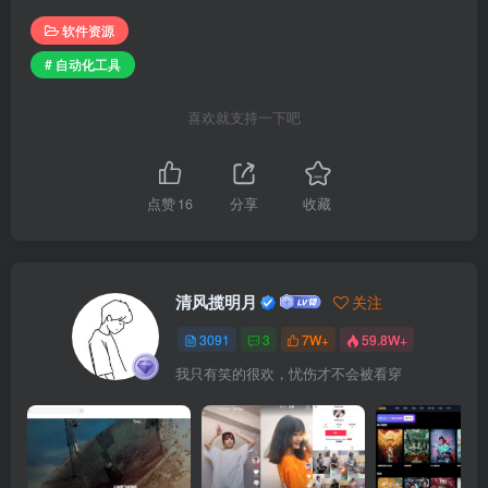
软件资源
# 自动化工具
喜欢就支持一下吧
点赞
16
分享
收藏
清风揽明月
关注
3091
3
7W+
59.8W+
我只有笑的很欢，忧伤才不会被看穿