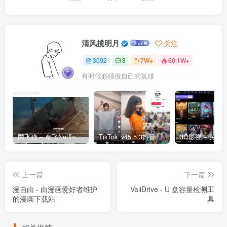
清风揽明月
关注
3092
3
7W+
60.1W+
有时候必须做自己的英雄
网飞猫 – 奈飞Netflix免费看
TikTok_v45.5.3抖音国际版_免拔卡解锁全球版
上一篇
下一篇
漫自由 - 由漫画爱好者维护
ValiDrive - U 盘容量检测工
的漫画下载站
具