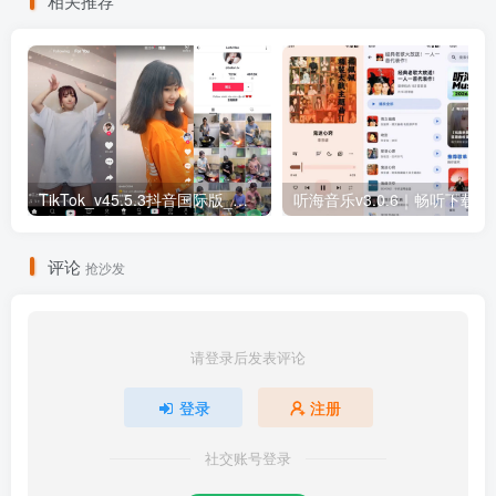
相关推荐
TikTok_v45.5.3抖音国际版_免拔卡解锁全球版
听海音乐v3.0
评论
抢沙发
请登录后发表评论
登录
注册
社交账号登录