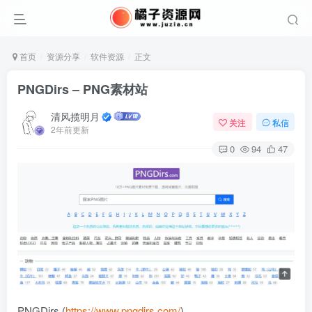
首页
资源分享
软件资源
正文
PNGDirs – PNG素材站
清风揽明月
关注
私信
2年前更新
0
94
47
PNGDirs (
https://www.pngdirs.com/
)