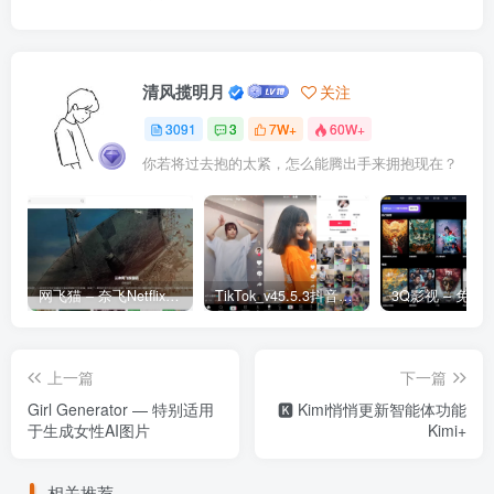
清风揽明月
关注
3091
3
7W+
60W+
你若将过去抱的太紧，怎么能腾出手来拥抱现在？
网飞猫 – 奈飞Netflix免费看
TikTok_v45.5.3抖音国际版_免拔卡解锁全球版
上一篇
下一篇
Girl Generator — 特别适用
🅺 Kimi悄悄更新智能体功能
于生成女性AI图片
Kimi+
相关推荐